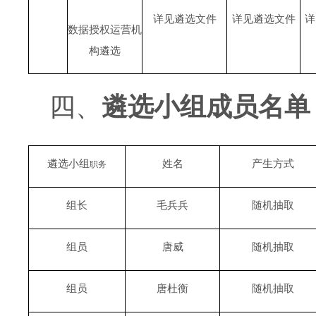
详见
遴选
文件
详见遴选文件
详
数据授权运营机
构遴选
四、
遴选小组成员名单
遴选
小组
姓名
产生方式
职务
组长
毛兵兵
随机抽取
组员
唐威
随机抽取
组员
唐杜衡
随机抽取